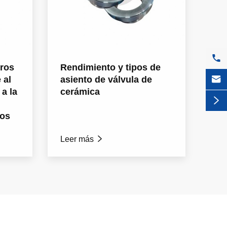

oros
Rendimiento y tipos de

 al
asiento de válvula de
 a la
cerámica

dos
Leer más
