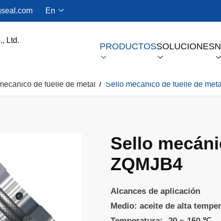
seal.com
En

PRODUCTOS
SOLUCIONES
N


mecánico de fuelle de metal
Sello mecánico de fuelle de me
Sello De Gas Seco Para Compresores De Tornillo
Sello mecáni
ZQMJB4
Alcances de aplicación
Medio: aceite de alta temper
Temperatura: -20 ~ 150 ℃