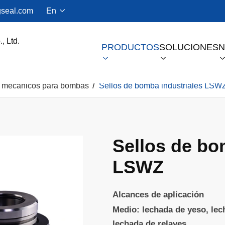
seal.com
En

PRODUCTOS
SOLUCIONES
N


s mecánicos para bombas
Sellos de bomba industriales LSW
Sello De Gas Seco Para Compresores De Tornillo
Sellos de bo
LSWZ
Alcances de aplicación
Medio: lechada de yeso, lec
lechada de relaves.