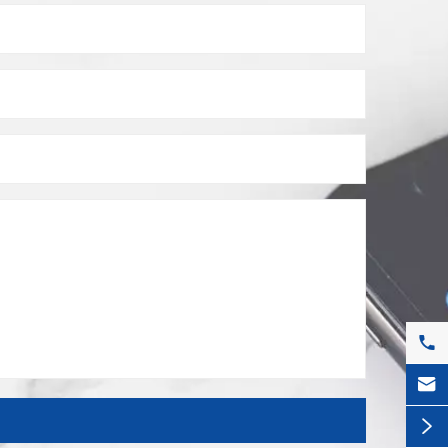


