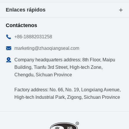
Enlaces rápidos

Contáctenos

+86-18882031258

marketing@zhaoqiangseal.com

Company headquarters address: 8th Floor, Maipu
Building, Tianfu 3rd Street, High-tech Zone,
Chengdu, Sichuan Province
Factory address: No. 66, No. 19, Longxiang Avenue,
High-tech Industrial Park, Zigong, Sichuan Province