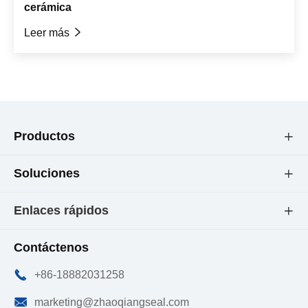
cerámica
Leer más

Productos

Soluciones

Enlaces rápidos

Contáctenos

+86-18882031258

marketing@zhaoqiangseal.com