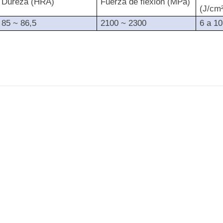
Dureza (HRA)
Fuerza de flexión (MPa)
(J/cm
85 ~ 86,5
2100 ~ 2300
6 a 10