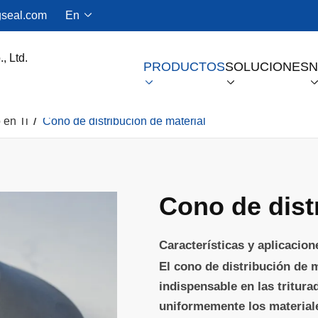
seal.com
En

PRODUCTOS
SOLUCIONES
N


 en Ti
Cono de distribución de material
Sello De Gas Seco Para Compresores De Tornillo
Cono de dist
Características y aplicacio
El cono de distribución de 
indispensable en las tritur
uniformemente los materiale