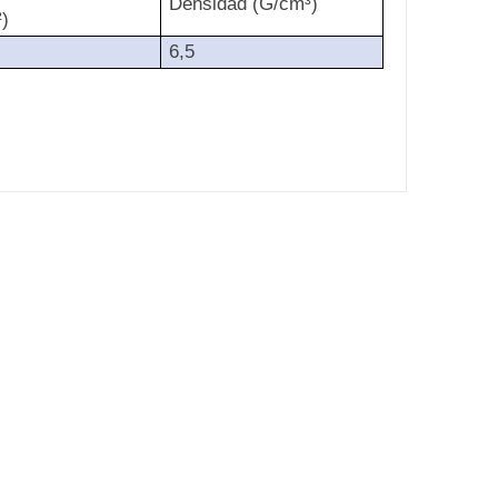
Densidad (G/cm³)
²)
6,5