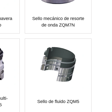
mavera
Sello mecánico de resorte
o
de onda ZQM7N
lti-
Sello de fluido ZQM5
5