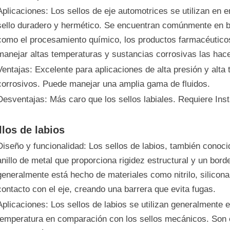
Aplicaciones: Los sellos de eje automotrices se utilizan en 
sello duradero y hermético. Se encuentran comúnmente en b
como el procesamiento químico, los productos farmacéuticos
manejar altas temperaturas y sustancias corrosivas las hac
Ventajas: Excelente para aplicaciones de alta presión y alta
corrosivos. Puede manejar una amplia gama de fluidos.
Desventajas: Más caro que los sellos labiales. Requiere Ins
llos de labios
Diseño y funcionalidad: Los sellos de labios, también conoci
anillo de metal que proporciona rigidez estructural y un borde
generalmente está hecho de materiales como nitrilo, silicon
contacto con el eje, creando una barrera que evita fugas.
Aplicaciones: Los sellos de labios se utilizan generalmente
temperatura en comparación con los sellos mecánicos. Son 