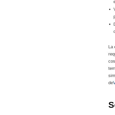
La 
req
cos
tem
sim
de
V
S