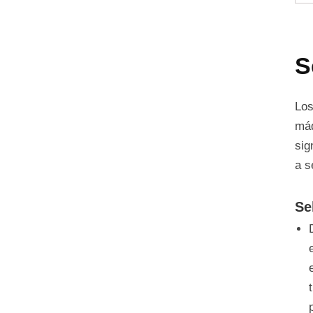
S
Los
máq
sig
a s
Se