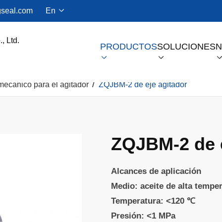
seal.com
En

PRODUCTOS
SOLUCIONES
N


mecánico para el agitador
ZQJBM-2 de eje agitador
Sello De Gas Seco Para Compresores De Tornillo
ZQJBM-2 de e
Alcances de aplicación
Medio: aceite de alta tempe
Temperatura: <120 ℃
Presión: <1 MPa