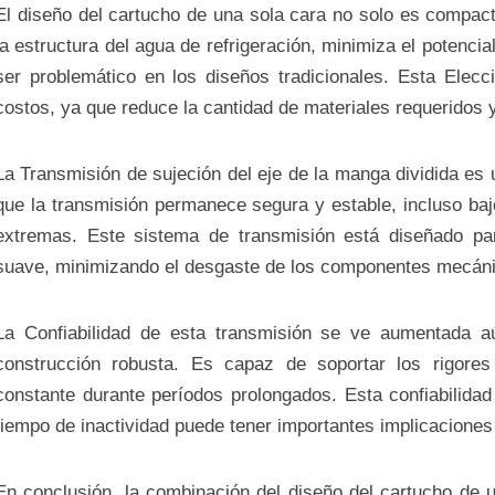
El diseño del cartucho de una sola cara no solo es compacto
la estructura del agua de refrigeración, minimiza el potenci
ser problemático en los diseños tradicionales. Esta Elec
costos, ya que reduce la cantidad de materiales requeridos y
La Transmisión de sujeción del eje de la manga dividida es u
que la transmisión permanece segura y estable, incluso ba
extremas. Este sistema de transmisión está diseñado par
suave, minimizando el desgaste de los componentes mecán
La Confiabilidad de esta transmisión se ve aumentada a
construcción robusta. Es capaz de soportar los rigores
constante durante períodos prolongados. Esta confiabilida
tiempo de inactividad puede tener importantes implicaciones 
En conclusión, la combinación del diseño del cartucho de u