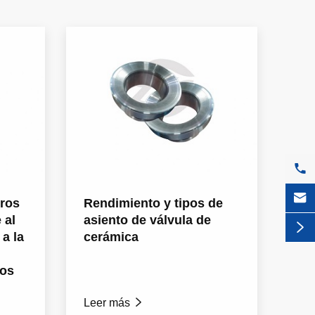


oros
Rendimiento y tipos de
 al
asiento de válvula de

 a la
cerámica
dos
Leer más
