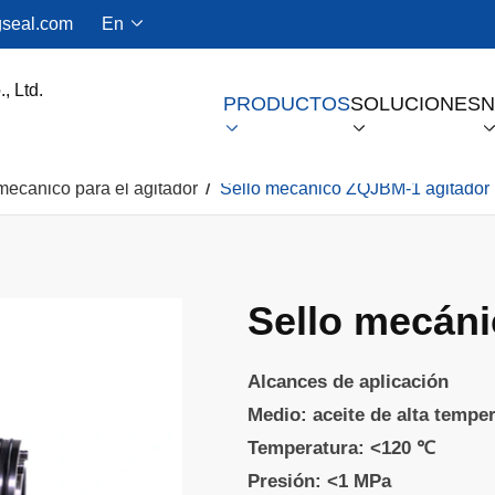
seal.com
En

PRODUCTOS
SOLUCIONES
N


mecánico para el agitador
Sello mecánico ZQJBM-1 agitador
Sello De Gas Seco Para Compresores De Tornillo
Sello mecán
Alcances de aplicación
Medio: aceite de alta temper
Temperatura: <120 ℃
Presión: <1 MPa