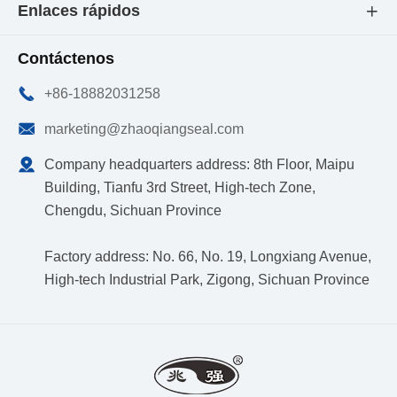
Enlaces rápidos

Contáctenos

+86-18882031258

marketing@zhaoqiangseal.com

Company headquarters address: 8th Floor, Maipu
Building, Tianfu 3rd Street, High-tech Zone,
Chengdu, Sichuan Province
Factory address: No. 66, No. 19, Longxiang Avenue,
High-tech Industrial Park, Zigong, Sichuan Province