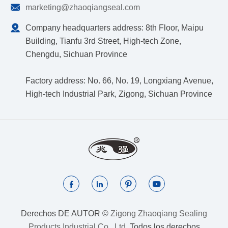

marketing@zhaoqiangseal.com

Company headquarters address: 8th Floor, Maipu
Building, Tianfu 3rd Street, High-tech Zone,
Chengdu, Sichuan Province
Factory address: No. 66, No. 19, Longxiang Avenue,
High-tech Industrial Park, Zigong, Sichuan Province




Derechos DE AUTOR ©
Zigong Zhaoqiang Sealing
Products Industrial Co., Ltd.
Todos los derechos